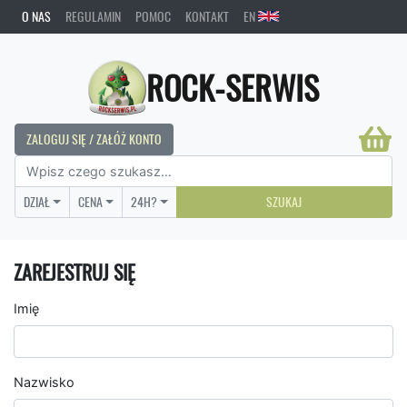
O NAS
REGULAMIN
POMOC
KONTAKT
EN
ROCK-SERWIS
ZALOGUJ SIĘ / ZAŁÓŻ KONTO
DZIAŁ
CENA
24H?
SZUKAJ
ZAREJESTRUJ SIĘ
Imię
Nazwisko