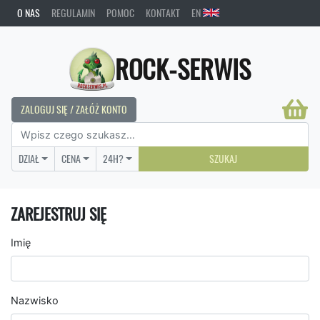
O NAS
REGULAMIN
POMOC
KONTAKT
EN
ROCK-SERWIS
ZALOGUJ SIĘ / ZAŁÓŻ KONTO
DZIAŁ
CENA
24H?
SZUKAJ
ZAREJESTRUJ SIĘ
Imię
Nazwisko