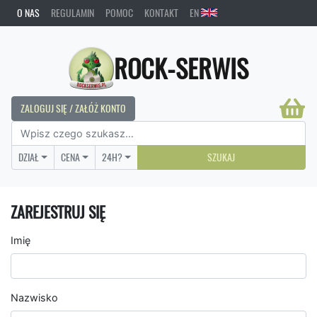
O NAS
REGULAMIN
POMOC
KONTAKT
EN
ROCK-SERWIS
ZALOGUJ SIĘ / ZAŁÓŻ KONTO
DZIAŁ
CENA
24H?
SZUKAJ
ZAREJESTRUJ SIĘ
Imię
Nazwisko