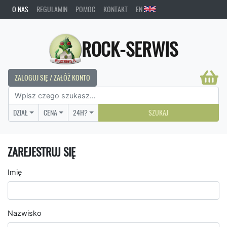
O NAS
REGULAMIN
POMOC
KONTAKT
EN
ROCK-SERWIS
ZALOGUJ SIĘ / ZAŁÓŻ KONTO
DZIAŁ
CENA
24H?
SZUKAJ
ZAREJESTRUJ SIĘ
Imię
Nazwisko