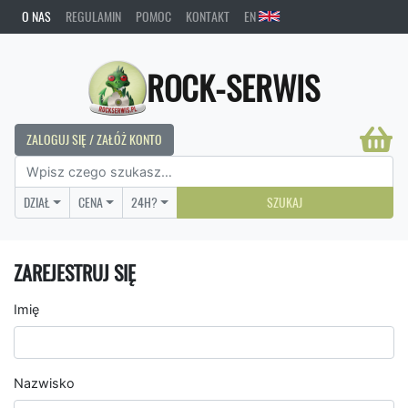
O NAS
REGULAMIN
POMOC
KONTAKT
EN
ROCK-SERWIS
ZALOGUJ SIĘ / ZAŁÓŻ KONTO
DZIAŁ
CENA
24H?
SZUKAJ
ZAREJESTRUJ SIĘ
Imię
Nazwisko