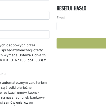
RESETUJ HASŁO
Email
nych osobowych przez
przedaży/realizacji oferty
ych wymaga Ustawa z dnia 29
 (Dz. U. Nr 133, poz. 833) z
upu!
ę z automatycznym założeniem
są środki pieniężne
e realizacji umów kupna-
a na nasz rachunek bankowy
ści zamówienia już po