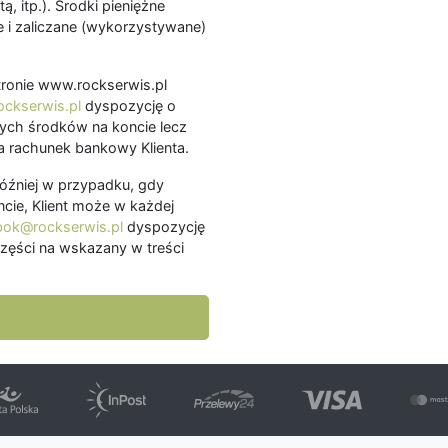
ą, itp.). Środki pieniężne
 i zaliczane (wykorzystywane)
.
 stronie www.rockserwis.pl
ckserwis.pl
dyspozycję o
ch środków na koncie lecz
 rachunek bankowy Klienta.
później w przypadku, gdy
cie, Klient może w każdej
bok@rockserwis.pl
dyspozycję
zęści na wskazany w treści