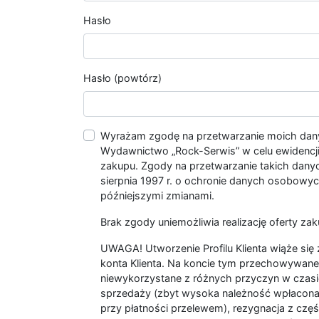
Hasło
Hasło (powtórz)
Wyrażam zgodę na przetwarzanie moich da
Wydawnictwo „Rock-Serwis” w celu ewidencji s
zakupu. Zgody na przetwarzanie takich dan
sierpnia 1997 r. o ochronie danych osobowych
późniejszymi zmianami.
Brak zgody uniemożliwia realizację oferty zak
UWAGA! Utworzenie Profilu Klienta wiąże si
konta Klienta. Na koncie tym przechowywane 
niewykorzystane z różnych przyczyn w czasi
sprzedaży (zbyt wysoka należność wpłacon
przy płatności przelewem), rezygnacja z czę