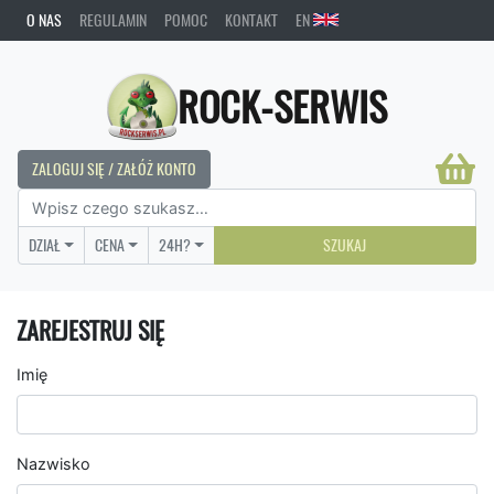
O NAS
REGULAMIN
POMOC
KONTAKT
EN
ROCK-SERWIS
ZALOGUJ SIĘ / ZAŁÓŻ KONTO
DZIAŁ
CENA
24H?
SZUKAJ
ZAREJESTRUJ SIĘ
Imię
Nazwisko