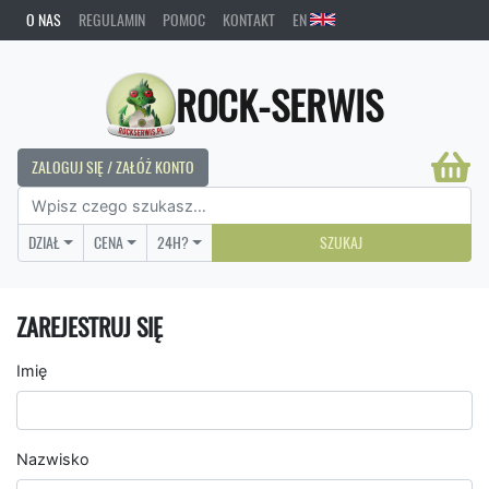
O NAS
REGULAMIN
POMOC
KONTAKT
EN
ROCK-SERWIS
ZALOGUJ SIĘ / ZAŁÓŻ KONTO
DZIAŁ
CENA
24H?
SZUKAJ
ZAREJESTRUJ SIĘ
Imię
Nazwisko