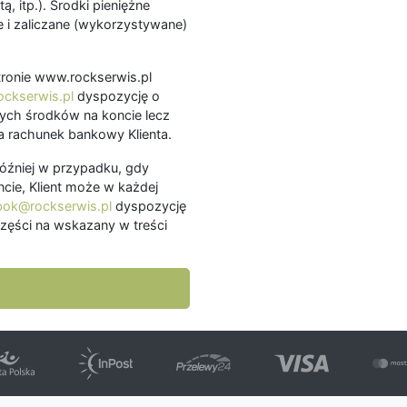
ą, itp.). Środki pieniężne
 i zaliczane (wykorzystywane)
.
 stronie www.rockserwis.pl
ckserwis.pl
dyspozycję o
ch środków na koncie lecz
 rachunek bankowy Klienta.
później w przypadku, gdy
cie, Klient może w każdej
bok@rockserwis.pl
dyspozycję
zęści na wskazany w treści