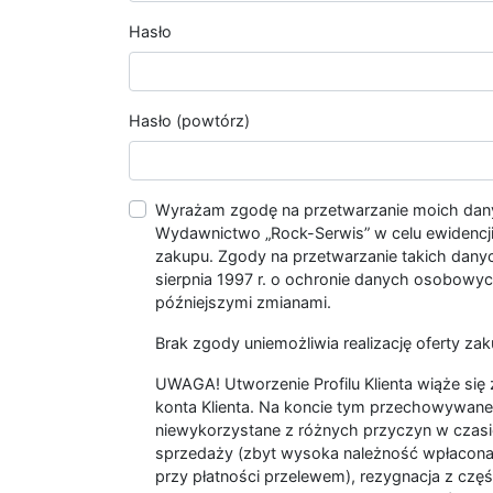
Hasło
Hasło (powtórz)
Wyrażam zgodę na przetwarzanie moich da
Wydawnictwo „Rock-Serwis” w celu ewidencji s
zakupu. Zgody na przetwarzanie takich dan
sierpnia 1997 r. o ochronie danych osobowych
późniejszymi zmianami.
Brak zgody uniemożliwia realizację oferty zak
UWAGA! Utworzenie Profilu Klienta wiąże si
konta Klienta. Na koncie tym przechowywane 
niewykorzystane z różnych przyczyn w czasi
sprzedaży (zbyt wysoka należność wpłacon
przy płatności przelewem), rezygnacja z czę