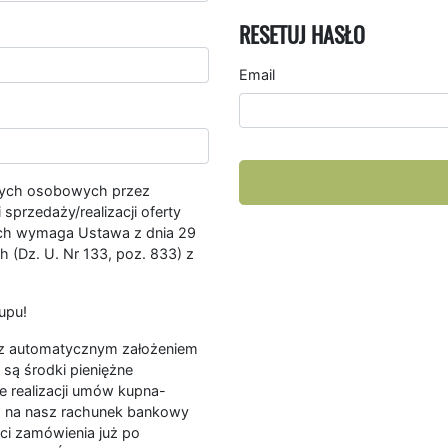
RESETUJ HASŁO
Email
nych osobowych przez
przedaży/realizacji oferty
ych wymaga Ustawa z dnia 29
 (Dz. U. Nr 133, poz. 833) z
upu!
ę z automatycznym założeniem
są środki pieniężne
e realizacji umów kupna-
a na nasz rachunek bankowy
ści zamówienia już po