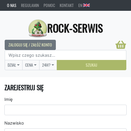
O NAS
REGULAMIN
POMOC
KONTAKT
EN
ROCK-SERWIS
ZALOGUJ SIĘ / ZAŁÓŻ KONTO
DZIAŁ
CENA
24H?
SZUKAJ
ZAREJESTRUJ SIĘ
Imię
Nazwisko