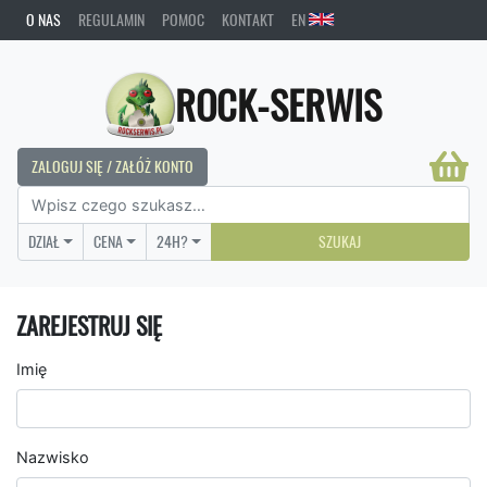
O NAS
REGULAMIN
POMOC
KONTAKT
EN
ROCK-SERWIS
ZALOGUJ SIĘ / ZAŁÓŻ KONTO
DZIAŁ
CENA
24H?
SZUKAJ
ZAREJESTRUJ SIĘ
Imię
Nazwisko