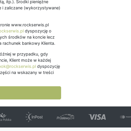
ą, itp.). Środki pieniężne
 i zaliczane (wykorzystywane)
.
 stronie www.rockserwis.pl
ckserwis.pl
dyspozycję o
ch środków na koncie lecz
 rachunek bankowy Klienta.
później w przypadku, gdy
cie, Klient może w każdej
bok@rockserwis.pl
dyspozycję
zęści na wskazany w treści