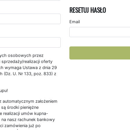
RESETUJ HASŁO
Email
nych osobowych przez
przedaży/realizacji oferty
ych wymaga Ustawa z dnia 29
 (Dz. U. Nr 133, poz. 833) z
upu!
ę z automatycznym założeniem
są środki pieniężne
e realizacji umów kupna-
a na nasz rachunek bankowy
ści zamówienia już po