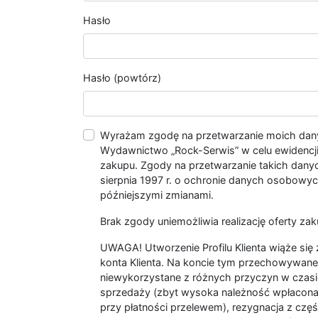
Hasło
Hasło (powtórz)
Wyrażam zgodę na przetwarzanie moich da
Wydawnictwo „Rock-Serwis” w celu ewidencji s
zakupu. Zgody na przetwarzanie takich dan
sierpnia 1997 r. o ochronie danych osobowych
późniejszymi zmianami.
Brak zgody uniemożliwia realizację oferty zak
UWAGA! Utworzenie Profilu Klienta wiąże si
konta Klienta. Na koncie tym przechowywane 
niewykorzystane z różnych przyczyn w czasi
sprzedaży (zbyt wysoka należność wpłacon
przy płatności przelewem), rezygnacja z czę