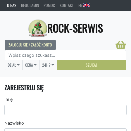
O NAS
REGULAMIN
POMOC
KONTAKT
EN
ROCK-SERWIS
ZALOGUJ SIĘ / ZAŁÓŻ KONTO
DZIAŁ
CENA
24H?
SZUKAJ
ZAREJESTRUJ SIĘ
Imię
Nazwisko