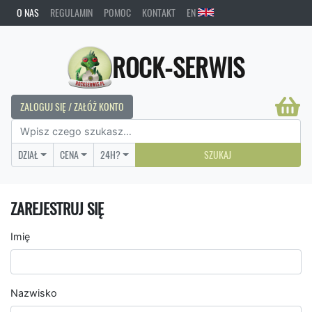
O NAS
REGULAMIN
POMOC
KONTAKT
EN
ROCK-SERWIS
ZALOGUJ SIĘ / ZAŁÓŻ KONTO
DZIAŁ
CENA
24H?
SZUKAJ
ZAREJESTRUJ SIĘ
Imię
Nazwisko