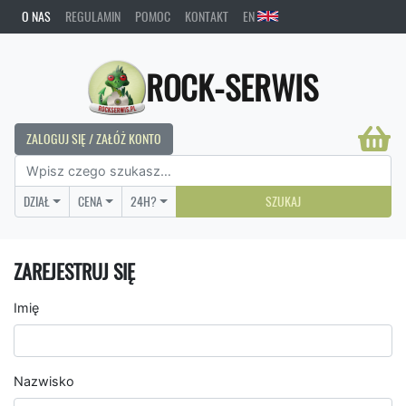
O NAS
REGULAMIN
POMOC
KONTAKT
EN
ROCK-SERWIS
ZALOGUJ SIĘ / ZAŁÓŻ KONTO
DZIAŁ
CENA
24H?
SZUKAJ
ZAREJESTRUJ SIĘ
Imię
Nazwisko