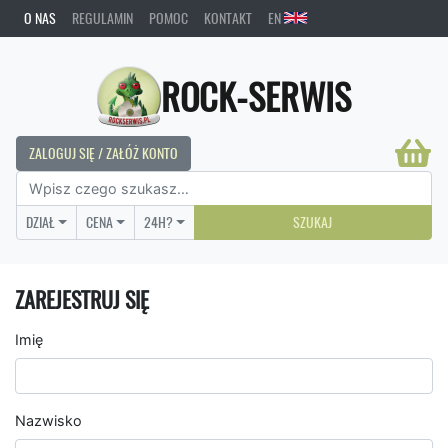
O NAS
REGULAMIN
POMOC
KONTAKT
EN
ROCK-SERWIS
ZALOGUJ SIĘ / ZAŁÓŻ KONTO
DZIAŁ
CENA
24H?
SZUKAJ
ZAREJESTRUJ SIĘ
Imię
Nazwisko