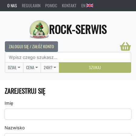
O NAS
REGULAMIN
POMOC
KONTAKT
EN
ROCK-SERWIS
ZALOGUJ SIĘ / ZAŁÓŻ KONTO
DZIAŁ
CENA
24H?
SZUKAJ
ZAREJESTRUJ SIĘ
Imię
Nazwisko