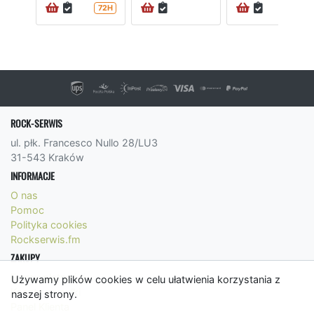
72H
72H
ROCK-SERWIS
ul. płk. Francesco Nullo 28/LU3
31-543 Kraków
INFORMACJE
O nas
Pomoc
Polityka cookies
Rockserwis.fm
ZAKUPY
Formy płatności
Używamy plików cookies w celu ułatwienia korzystania z
Koszty wysyłki
naszej strony.
Panel Klienta