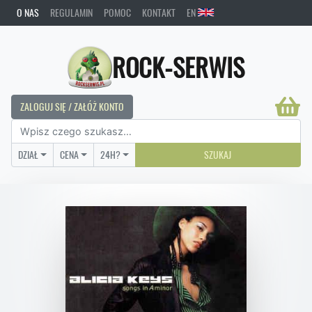
O NAS
REGULAMIN
POMOC
KONTAKT
EN
ROCK-SERWIS
ZALOGUJ SIĘ / ZAŁÓŻ KONTO
DZIAŁ
CENA
24H?
SZUKAJ