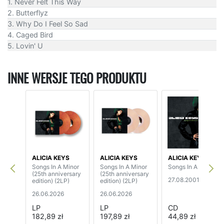
1. Never Felt This Way
2. Butterflyz
3. Why Do I Feel So Sad
4. Caged Bird
5. Lovin' U
INNE WERSJE TEGO PRODUKTU
ALICIA KEYS
ALICIA KEYS
ALICIA KEYS
Songs In A Minor
Songs In A Minor
Songs In A Minor
(25th anniversary
(25th anniversary
27.08.2001
edition) (2LP)
edition) (2LP)
26.06.2026
26.06.2026
LP
LP
CD
182,89 zł
197,89 zł
44,89 zł