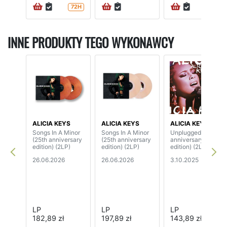
72H
72H
INNE PRODUKTY TEGO WYKONAWCY
ALICIA KEYS
ALICIA KEYS
ALICIA KEYS
Songs In A Minor
Songs In A Minor
Unplugged (20th
(25th anniversary
(25th anniversary
anniversary
edition) (2LP)
edition) (2LP)
edition) (2LP)
26.06.2026
26.06.2026
3.10.2025
LP
LP
LP
182,89 zł
197,89 zł
143,89 zł