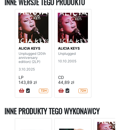
INNE WERSJE TEGO PRODUKTU
ALICIA KEYS
ALICIA KEYS
Unplugged (20th
Unplugged
anniversary
10.10.2005
edition) (2LP)
3.10.2025
LP
CD
143,89 zł
44,89 zł
72H
72H
INNE PRODUKTY TEGO WYKONAWCY