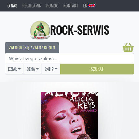
O NAS
REGULAMIN
POMOC
KONTAKT
EN
ROCK-SERWIS
ZALOGUJ SIĘ / ZAŁÓŻ KONTO
DZIAŁ
CENA
24H?
SZUKAJ