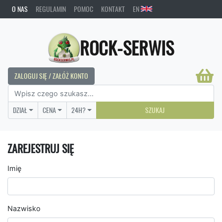
O NAS
REGULAMIN
POMOC
KONTAKT
EN
ROCK-SERWIS
ZALOGUJ SIĘ / ZAŁÓŻ KONTO
DZIAŁ
CENA
24H?
SZUKAJ
ZAREJESTRUJ SIĘ
Imię
Nazwisko