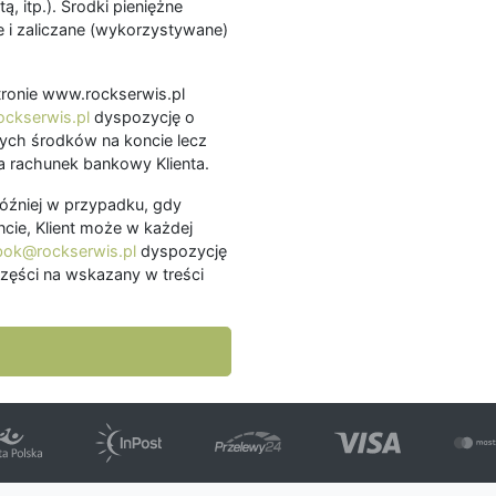
ą, itp.). Środki pieniężne
 i zaliczane (wykorzystywane)
.
 stronie www.rockserwis.pl
ckserwis.pl
dyspozycję o
ch środków na koncie lecz
 rachunek bankowy Klienta.
później w przypadku, gdy
cie, Klient może w każdej
bok@rockserwis.pl
dyspozycję
zęści na wskazany w treści