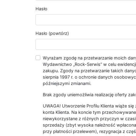
Hasło
Hasło (powtórz)
Wyrażam zgodę na przetwarzanie moich da
Wydawnictwo „Rock-Serwis” w celu ewidencji s
zakupu. Zgody na przetwarzanie takich dan
sierpnia 1997 r. o ochronie danych osobowych
późniejszymi zmianami.
Brak zgody uniemożliwia realizację oferty zak
UWAGA! Utworzenie Profilu Klienta wiąże si
konta Klienta. Na koncie tym przechowywane 
niewykorzystane z różnych przyczyn w czasi
sprzedaży (zbyt wysoka należność wpłacon
przy płatności przelewem), rezygnacja z czę