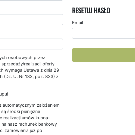
RESETUJ HASŁO
Email
nych osobowych przez
przedaży/realizacji oferty
ych wymaga Ustawa z dnia 29
 (Dz. U. Nr 133, poz. 833) z
upu!
ę z automatycznym założeniem
są środki pieniężne
e realizacji umów kupna-
a na nasz rachunek bankowy
ści zamówienia już po