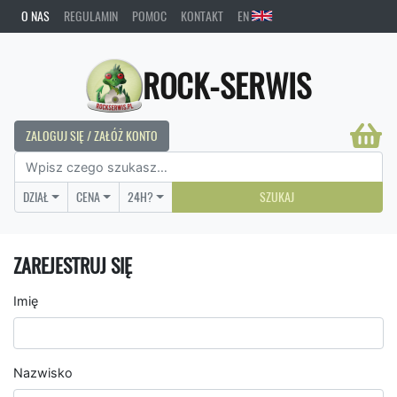
O NAS
REGULAMIN
POMOC
KONTAKT
EN
ROCK-SERWIS
ZALOGUJ SIĘ / ZAŁÓŻ KONTO
DZIAŁ
CENA
24H?
SZUKAJ
ZAREJESTRUJ SIĘ
Imię
Nazwisko