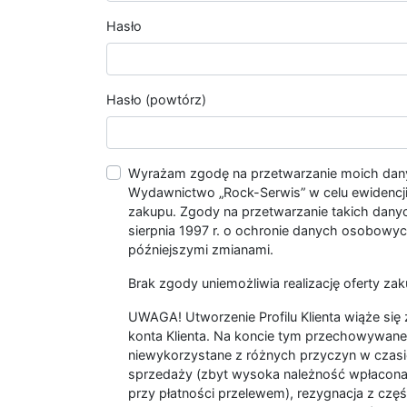
Hasło
Hasło (powtórz)
Wyrażam zgodę na przetwarzanie moich da
Wydawnictwo „Rock-Serwis” w celu ewidencji s
zakupu. Zgody na przetwarzanie takich dan
sierpnia 1997 r. o ochronie danych osobowych
późniejszymi zmianami.
Brak zgody uniemożliwia realizację oferty zak
UWAGA! Utworzenie Profilu Klienta wiąże si
konta Klienta. Na koncie tym przechowywane 
niewykorzystane z różnych przyczyn w czasi
sprzedaży (zbyt wysoka należność wpłacon
przy płatności przelewem), rezygnacja z czę