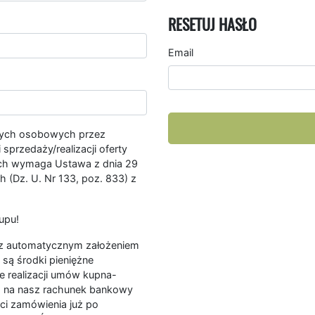
RESETUJ HASŁO
Email
nych osobowych przez
przedaży/realizacji oferty
ych wymaga Ustawa z dnia 29
 (Dz. U. Nr 133, poz. 833) z
upu!
ę z automatycznym założeniem
są środki pieniężne
e realizacji umów kupna-
a na nasz rachunek bankowy
ści zamówienia już po