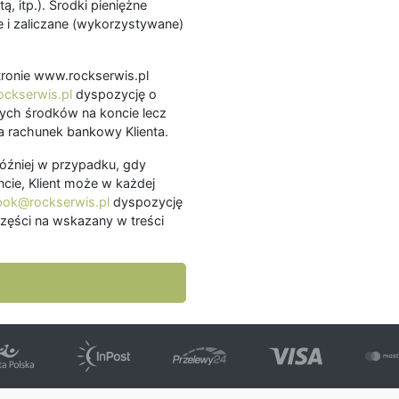
ą, itp.). Środki pieniężne
 i zaliczane (wykorzystywane)
.
 stronie www.rockserwis.pl
ckserwis.pl
dyspozycję o
ch środków na koncie lecz
 rachunek bankowy Klienta.
później w przypadku, gdy
cie, Klient może w każdej
bok@rockserwis.pl
dyspozycję
zęści na wskazany w treści