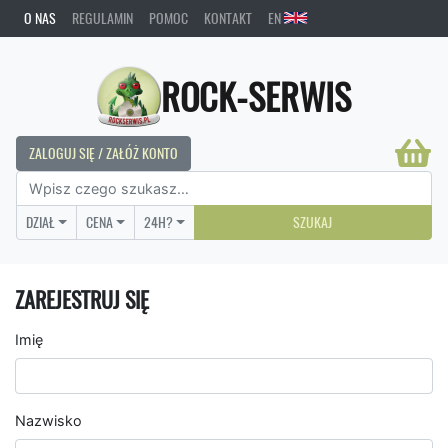
O NAS
REGULAMIN
POMOC
KONTAKT
EN
ROCK-SERWIS
ZALOGUJ SIĘ / ZAŁÓŻ KONTO
DZIAŁ
CENA
24H?
SZUKAJ
ZAREJESTRUJ SIĘ
Imię
Nazwisko