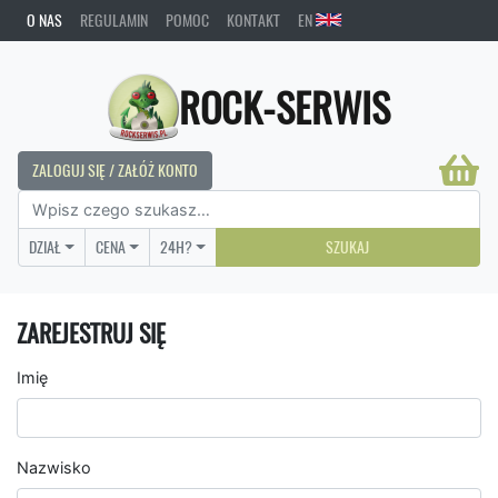
O NAS
REGULAMIN
POMOC
KONTAKT
EN
ROCK-SERWIS
ZALOGUJ SIĘ / ZAŁÓŻ KONTO
DZIAŁ
CENA
24H?
SZUKAJ
ZAREJESTRUJ SIĘ
Imię
Nazwisko