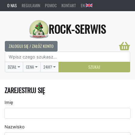
O NAS
REGULAMIN
POMOC
KONTAKT
EN
ROCK-SERWIS
ZALOGUJ SIĘ / ZAŁÓŻ KONTO
DZIAŁ
CENA
24H?
SZUKAJ
ZAREJESTRUJ SIĘ
Imię
Nazwisko