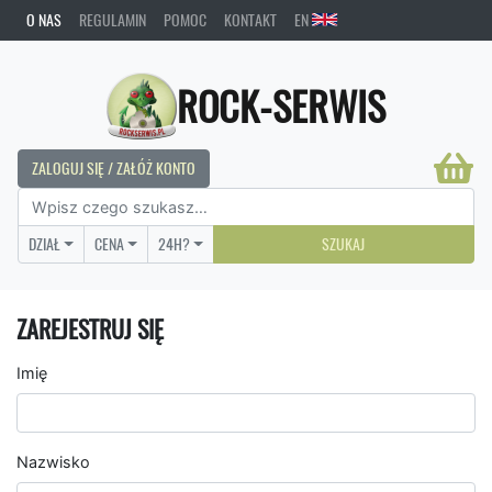
O NAS
REGULAMIN
POMOC
KONTAKT
EN
ROCK-SERWIS
ZALOGUJ SIĘ / ZAŁÓŻ KONTO
DZIAŁ
CENA
24H?
SZUKAJ
ZAREJESTRUJ SIĘ
Imię
Nazwisko