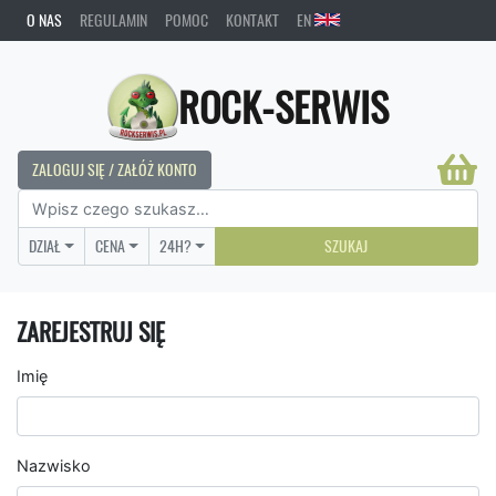
O NAS
REGULAMIN
POMOC
KONTAKT
EN
ROCK-SERWIS
ZALOGUJ SIĘ / ZAŁÓŻ KONTO
DZIAŁ
CENA
24H?
SZUKAJ
ZAREJESTRUJ SIĘ
Imię
Nazwisko