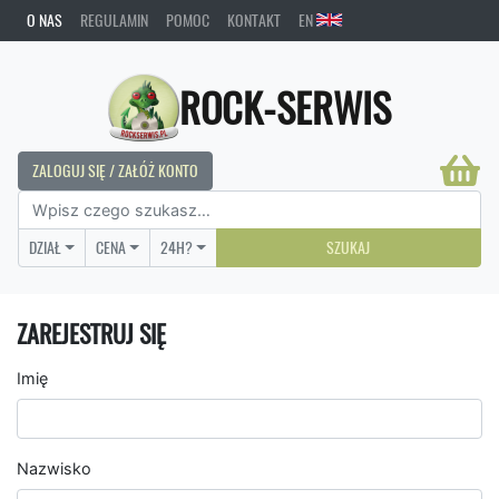
O NAS
REGULAMIN
POMOC
KONTAKT
EN
ROCK-SERWIS
ZALOGUJ SIĘ / ZAŁÓŻ KONTO
DZIAŁ
CENA
24H?
SZUKAJ
ZAREJESTRUJ SIĘ
Imię
Nazwisko