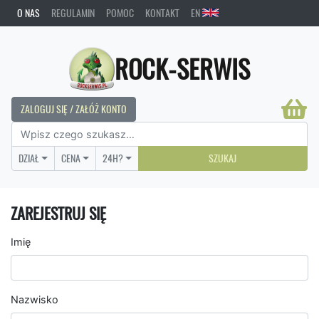
O NAS
REGULAMIN
POMOC
KONTAKT
EN
ROCK-SERWIS
ZALOGUJ SIĘ / ZAŁÓŻ KONTO
DZIAŁ
CENA
24H?
SZUKAJ
ZAREJESTRUJ SIĘ
Imię
Nazwisko