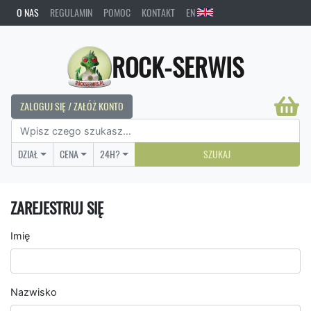
O NAS
REGULAMIN
POMOC
KONTAKT
EN
ROCK-SERWIS
ZALOGUJ SIĘ / ZAŁÓŻ KONTO
DZIAŁ
CENA
24H?
SZUKAJ
ZAREJESTRUJ SIĘ
Imię
Nazwisko