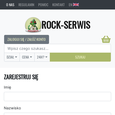
O NAS
REGULAMIN
POMOC
KONTAKT
EN
ROCK-SERWIS
ZALOGUJ SIĘ / ZAŁÓŻ KONTO
DZIAŁ
CENA
24H?
SZUKAJ
ZAREJESTRUJ SIĘ
Imię
Nazwisko