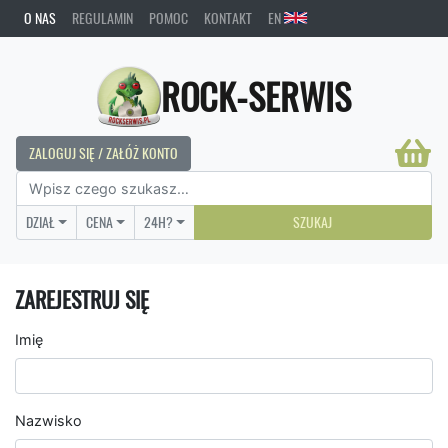
O NAS
REGULAMIN
POMOC
KONTAKT
EN
ROCK-SERWIS
ZALOGUJ SIĘ / ZAŁÓŻ KONTO
DZIAŁ
CENA
24H?
SZUKAJ
ZAREJESTRUJ SIĘ
Imię
Nazwisko