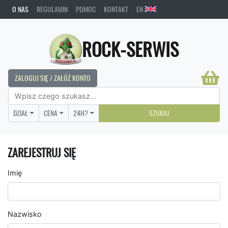
O NAS
REGULAMIN
POMOC
KONTAKT
EN
ROCK-SERWIS
ZALOGUJ SIĘ / ZAŁÓŻ KONTO
DZIAŁ
CENA
24H?
SZUKAJ
ZAREJESTRUJ SIĘ
Imię
Nazwisko