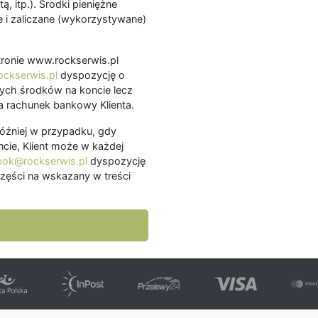
ą, itp.). Środki pieniężne
 i zaliczane (wykorzystywane)
.
 stronie www.rockserwis.pl
ckserwis.pl
dyspozycję o
ch środków na koncie lecz
 rachunek bankowy Klienta.
później w przypadku, gdy
cie, Klient może w każdej
bok@rockserwis.pl
dyspozycję
zęści na wskazany w treści