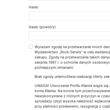
Hasło
Hasło (powtórz)
Wyrażam zgodę na przetwarzanie moich da
Wydawnictwo „Rock-Serwis” w celu ewidencji s
zakupu. Zgody na przetwarzanie takich dan
sierpnia 1997 r. o ochronie danych osobowych
późniejszymi zmianami.
Brak zgody uniemożliwia realizację oferty zak
UWAGA! Utworzenie Profilu Klienta wiąże si
konta Klienta. Na koncie tym przechowywane 
niewykorzystane z różnych przyczyn w czasi
sprzedaży (zbyt wysoka należność wpłacon
przy płatności przelewem), rezygnacja z czę