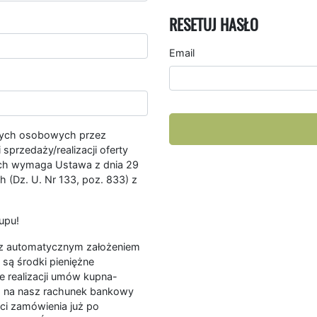
RESETUJ HASŁO
Email
nych osobowych przez
przedaży/realizacji oferty
ych wymaga Ustawa z dnia 29
 (Dz. U. Nr 133, poz. 833) z
upu!
ę z automatycznym założeniem
są środki pieniężne
e realizacji umów kupna-
a na nasz rachunek bankowy
ści zamówienia już po