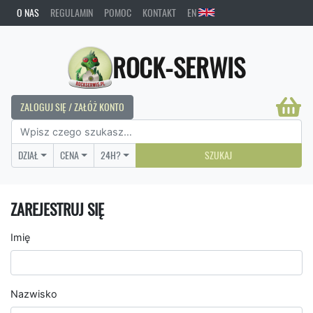
O NAS
REGULAMIN
POMOC
KONTAKT
EN
ROCK-SERWIS
ZALOGUJ SIĘ / ZAŁÓŻ KONTO
DZIAŁ
CENA
24H?
SZUKAJ
ZAREJESTRUJ SIĘ
Imię
Nazwisko