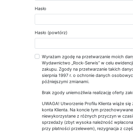
Hasło
Hasło (powtórz)
Wyrażam zgodę na przetwarzanie moich da
Wydawnictwo „Rock-Serwis” w celu ewidencji s
zakupu. Zgody na przetwarzanie takich dan
sierpnia 1997 r. o ochronie danych osobowych
późniejszymi zmianami.
Brak zgody uniemożliwia realizację oferty zak
UWAGA! Utworzenie Profilu Klienta wiąże si
konta Klienta. Na koncie tym przechowywane 
niewykorzystane z różnych przyczyn w czasi
sprzedaży (zbyt wysoka należność wpłacon
przy płatności przelewem), rezygnacja z czę