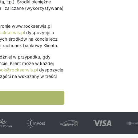
ą, itp.). Środki pieniężne
 i zaliczane (wykorzystywane)
.
 stronie www.rockserwis.pl
ckserwis.pl
dyspozycję o
ch środków na koncie lecz
 rachunek bankowy Klienta.
później w przypadku, gdy
cie, Klient może w każdej
bok@rockserwis.pl
dyspozycję
zęści na wskazany w treści