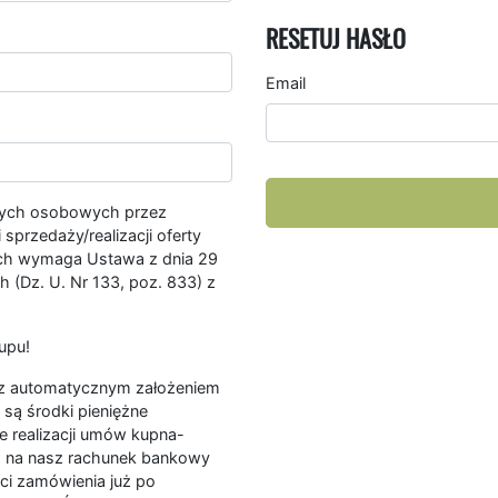
RESETUJ HASŁO
Email
nych osobowych przez
przedaży/realizacji oferty
ych wymaga Ustawa z dnia 29
 (Dz. U. Nr 133, poz. 833) z
upu!
ę z automatycznym założeniem
są środki pieniężne
e realizacji umów kupna-
a na nasz rachunek bankowy
ści zamówienia już po