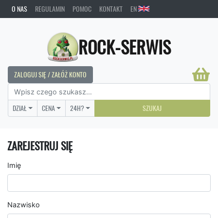
O NAS
REGULAMIN
POMOC
KONTAKT
EN
ROCK-SERWIS
ZALOGUJ SIĘ / ZAŁÓŻ KONTO
DZIAŁ
CENA
24H?
SZUKAJ
ZAREJESTRUJ SIĘ
Imię
Nazwisko