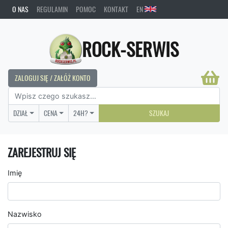
O NAS
REGULAMIN
POMOC
KONTAKT
EN
ROCK-SERWIS
ZALOGUJ SIĘ / ZAŁÓŻ KONTO
DZIAŁ
CENA
24H?
SZUKAJ
ZAREJESTRUJ SIĘ
Imię
Nazwisko