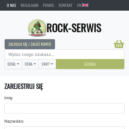
O NAS
REGULAMIN
POMOC
KONTAKT
EN
ROCK-SERWIS
ZALOGUJ SIĘ / ZAŁÓŻ KONTO
DZIAŁ
CENA
24H?
SZUKAJ
ZAREJESTRUJ SIĘ
Imię
Nazwisko