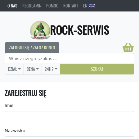
O NAS
REGULAMIN
POMOC
KONTAKT
EN
ROCK-SERWIS
ZALOGUJ SIĘ / ZAŁÓŻ KONTO
DZIAŁ
CENA
24H?
SZUKAJ
ZAREJESTRUJ SIĘ
Imię
Nazwisko