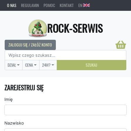
O NAS
REGULAMIN
POMOC
KONTAKT
EN
ROCK-SERWIS
ZALOGUJ SIĘ / ZAŁÓŻ KONTO
DZIAŁ
CENA
24H?
SZUKAJ
ZAREJESTRUJ SIĘ
Imię
Nazwisko