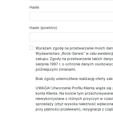
Hasło
Hasło (powtórz)
Wyrażam zgodę na przetwarzanie moich da
Wydawnictwo „Rock-Serwis” w celu ewidencji s
zakupu. Zgody na przetwarzanie takich dan
sierpnia 1997 r. o ochronie danych osobowych
późniejszymi zmianami.
Brak zgody uniemożliwia realizację oferty zak
UWAGA! Utworzenie Profilu Klienta wiąże si
konta Klienta. Na koncie tym przechowywane 
niewykorzystane z różnych przyczyn w czasi
sprzedaży (zbyt wysoka należność wpłacon
przy płatności przelewem), rezygnacja z czę