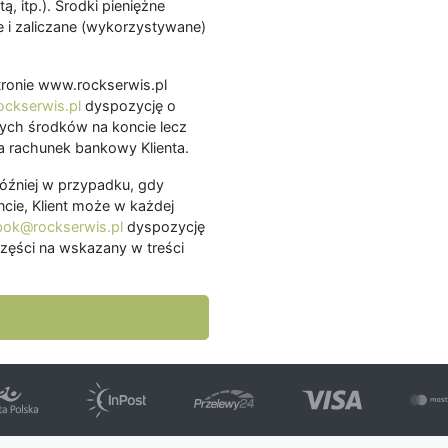
ą, itp.). Środki pieniężne
 i zaliczane (wykorzystywane)
.
 stronie www.rockserwis.pl
ckserwis.pl
dyspozycję o
ch środków na koncie lecz
 rachunek bankowy Klienta.
później w przypadku, gdy
cie, Klient może w każdej
bok@rockserwis.pl
dyspozycję
zęści na wskazany w treści