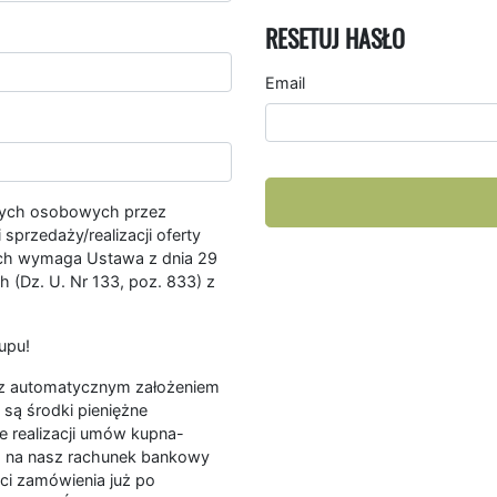
RESETUJ HASŁO
Email
nych osobowych przez
przedaży/realizacji oferty
ych wymaga Ustawa z dnia 29
 (Dz. U. Nr 133, poz. 833) z
upu!
ę z automatycznym założeniem
są środki pieniężne
e realizacji umów kupna-
a na nasz rachunek bankowy
ści zamówienia już po