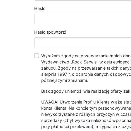
Hasło
Hasło (powtórz)
Wyrażam zgodę na przetwarzanie moich da
Wydawnictwo „Rock-Serwis” w celu ewidencji s
zakupu. Zgody na przetwarzanie takich dan
sierpnia 1997 r. o ochronie danych osobowych
późniejszymi zmianami.
Brak zgody uniemożliwia realizację oferty zak
UWAGA! Utworzenie Profilu Klienta wiąże si
konta Klienta. Na koncie tym przechowywane 
niewykorzystane z różnych przyczyn w czasi
sprzedaży (zbyt wysoka należność wpłacon
przy płatności przelewem), rezygnacja z czę