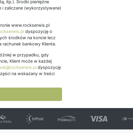
ą, itp.). Środki pieniężne
 i zaliczane (wykorzystywane)
.
 stronie www.rockserwis.pl
ckserwis.pl
dyspozycję o
ch środków na koncie lecz
 rachunek bankowy Klienta.
później w przypadku, gdy
cie, Klient może w każdej
bok@rockserwis.pl
dyspozycję
zęści na wskazany w treści