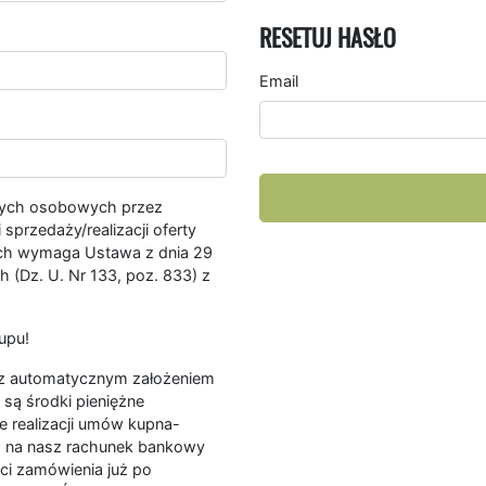
RESETUJ HASŁO
Email
nych osobowych przez
przedaży/realizacji oferty
ych wymaga Ustawa z dnia 29
 (Dz. U. Nr 133, poz. 833) z
upu!
ę z automatycznym założeniem
są środki pieniężne
e realizacji umów kupna-
a na nasz rachunek bankowy
ści zamówienia już po