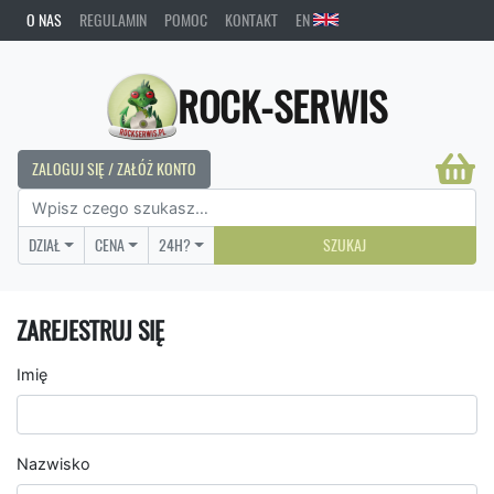
O NAS
REGULAMIN
POMOC
KONTAKT
EN
ROCK-SERWIS
ZALOGUJ SIĘ / ZAŁÓŻ KONTO
DZIAŁ
CENA
24H?
SZUKAJ
ZAREJESTRUJ SIĘ
Imię
Nazwisko